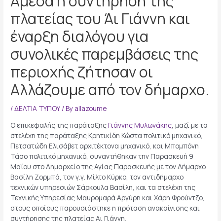
Άμεσα η συντήρηση της
πλατείας του Άι Γιάννη και
έναρξη διαλόγου για
συνολικές παρεμβάσεις της
περιοχής ζήτησαν οι
Αλλάζουμε από τον δήμαρχο.
/
ΔΕΛΤΙΑ ΤΥΠΟΥ
/ By
allazoume
Ο επικεφαλής της παράταξης
Γιάννης Μυλωνάκης
, μαζί με τα
στελέχη της παράταξης Κρητικίδη Κώστα πολιτικό μηχανικό,
Πετσατώδη Ελισάβετ αρχιτέκτονα μηχανικό, και Μπομπόνη
Τάσο πολιτικό μηχανικό, συναντήθηκαν την Παρασκευή 9
Μαΐου στο Δημαρχείο της Αγίας Παρασκευής με τον Δήμαρχο
Βασίλη Ζορμπά, τον γ.γ. Μίλτο Κύρκο, τον αντιδήμαρχο
τεχνικών υπηρεσιών Σάρκουλα Βασίλη, και τα στελέχη της
Τεχνικής Υπηρεσίας Μαυρομαρά Αργύρη και Χάρη Φρούντζο,
στους οποίους παρουσιάστηκε η πρόταση ανακαίνισης και
συντήρησης της πλατείας Αι Γιάννη.