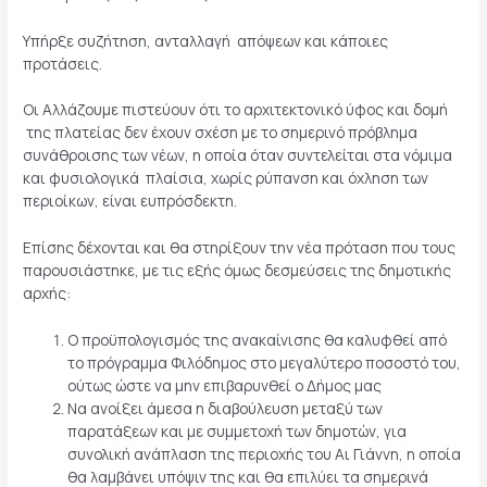
Υπήρξε συζήτηση, ανταλλαγή απόψεων και κάποιες
προτάσεις.
Οι Αλλάζουμε πιστεύουν ότι το αρχιτεκτονικό ύφος και δομή
της πλατείας δεν έχουν σχέση με το σημερινό πρόβλημα
συνάθροισης των νέων, η οποία όταν συντελείται στα νόμιμα
και φυσιολογικά πλαίσια, χωρίς ρύπανση και όχληση των
περιοίκων, είναι ευπρόσδεκτη.
Επίσης δέχονται και θα στηρίξουν την νέα πρόταση που τους
παρουσιάστηκε, με τις εξής όμως δεσμεύσεις της δημοτικής
αρχής:
Ο προϋπολογισμός της ανακαίνισης θα καλυφθεί από
το πρόγραμμα Φιλόδημος στο μεγαλύτερο ποσοστό του,
ούτως ώστε να μην επιβαρυνθεί ο Δήμος μας
Να ανοίξει άμεσα η διαβούλευση μεταξύ των
παρατάξεων και με συμμετοχή των δημοτών, για
συνολική ανάπλαση της περιοχής του Αι Γιάννη, η οποία
θα λαμβάνει υπόψιν της και θα επιλύει τα σημερινά