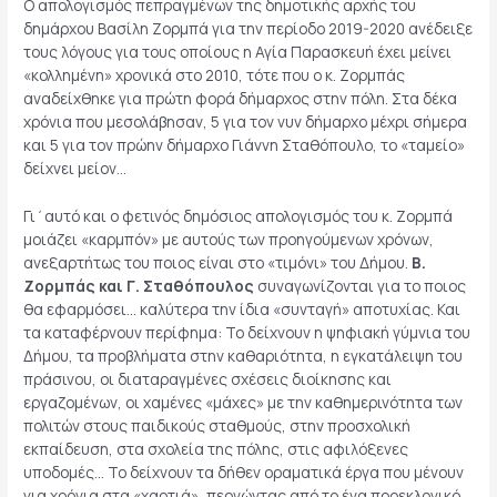
Ο απολογισμός πεπραγμένων της δημοτικής αρχής του
δημάρχου Βασίλη Ζορμπά για την περίοδο 2019-2020 ανέδειξε
τους λόγους για τους οποίους η Αγία Παρασκευή έχει μείνει
«κολλημένη» χρονικά στο 2010, τότε που ο κ. Ζορμπάς
αναδείχθηκε για πρώτη φορά δήμαρχος στην πόλη. Στα δέκα
χρόνια που μεσολάβησαν, 5 για τον νυν δήμαρχο μέχρι σήμερα
και 5 για τον πρώην δήμαρχο Γιάννη Σταθόπουλο, το «ταμείο»
δείχνει μείον…
Γι΄αυτό και ο φετινός δημόσιος απολογισμός του κ. Ζορμπά
μοιάζει «καρμπόν» με αυτούς των προηγούμενων χρόνων,
ανεξαρτήτως του ποιος είναι στο «τιμόνι» του Δήμου.
Β.
Ζορμπάς και Γ. Σταθόπουλος
συναγωνίζονται για το ποιος
θα εφαρμόσει… καλύτερα την ίδια «συνταγή» αποτυχίας. Και
τα καταφέρνουν περίφημα: Το δείχνουν η ψηφιακή γύμνια του
Δήμου, τα προβλήματα στην καθαριότητα, η εγκατάλειψη του
πράσινου, οι διαταραγμένες σχέσεις διοίκησης και
εργαζομένων, οι χαμένες «μάχες» με την καθημερινότητα των
πολιτών στους παιδικούς σταθμούς, στην προσχολική
εκπαίδευση, στα σχολεία της πόλης, στις αφιλόξενες
υποδομές… Το δείχνουν τα δήθεν οραματικά έργα που μένουν
για χρόνια στα «χαρτιά», περνώντας από το ένα προεκλογικό