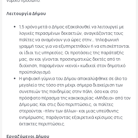
νομικό πρόσωπο.
Λειτουργία Δήμου
1,5 χρόνο μετά ο Δήμος εξακολουθεί να λειτουργεί με
λογικές περασμένων δεκαετιών, αναγκάζοντας τους
πολίτες να αναμένουν για ώρες στην… τηλεφωνική
γραμμή τους για να εξυπηρετηθούν ή να επισκέπτονται
οι ίδιοι τις υπηρεσίες. Οι προτάσεις της παράταξής
μας, αν και γίνονται προσχηματικώς δεκτές από τη
διοίκηση, παραμένουν «κενοί» κωδικοί στον δημοτικό
προϋπολογισμό.
Η ψηφιακή γύμνια του Δήμου αποκαλύφθηκε σε όλο το
μεγαλείο της τόσο στη μέχρι σήμερα διαχείριση των
συνεπειών της πανδημίας στην πόλη, όσο και στο
πρόσφατο πέρασμα της κακοκαιρίας «Μήδεια» από τον
Δήμο μας. Και στις δύο περιπτώσεις, οι πολίτες
στερούνται -πλην των άλλων- και μιας υπεύθυνης
ενημέρωσης, παράγοντας εξαιρετικά κρίσιμος στις
έκτακτες περιπτώσεις.
Εργαζόμενοι Δήμου