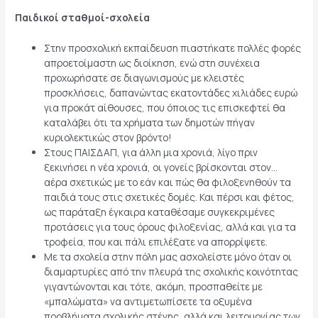
Παιδικοί σταθμοί-σχολεία
Στην προσχολική εκπαίδευση πιαστήκατε πολλές φορές
απροετοίμαστη ως διοίκηση, ενώ στη συνέχεια
προχωρήσατε σε διαγωνισμούς με κλειστές
προσκλήσεις, δαπανώντας εκατοντάδες χιλιάδες ευρώ
για προκάτ αίθουσες, που όποιος τις επισκεφτεί θα
καταλάβει ότι τα χρήματα των δημοτών πήγαν
κυριολεκτικώς στον βρόντο!
Στους ΠΑΙΣΔΑΠ, για άλλη μια χρονιά, λίγο πριν
ξεκινήσει η νέα χρονιά, οι γονείς βρίσκονται στον…
αέρα σχετικώς με το εάν και πώς θα φιλοξενηθούν τα
παιδιά τους στις σχετικές δομές. Και πέρσι και φέτος,
ως παράταξη έγκαιρα καταθέσαμε συγκεκριμένες
προτάσεις για τους όρους φιλοξενίας, αλλά και για τα
τροφεία, που και πάλι επιλέξατε να απορρίψετε.
Με τα σχολεία στην πόλη μας ασχολείστε μόνο όταν οι
διαμαρτυρίες από την πλευρά της σχολικής κοινότητας
γιγαντώνονται και τότε, ακόμη, προσπαθείτε με
«μπαλώματα» να αντιμετωπίσετε τα οξυμένα
προβλήματα σχολικής στέγης, αλλά και λειτουργίας των