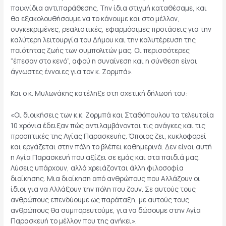
παιχνίδια αντιπαράθεσης. Την ίδια στιγμή καταθέσαμε, και
θα εξακολουθήσουμε να το κάνουμε και στο μέλλον,
συγκεκριμένες, ρεαλιστικές, εφαρμόσιμες προτάσεις για την
καλύτερη λειτουργία του Δήμου και την καλυτέρευση της
ποιότητας ζωής των συμπολιτών μας. Οι περισσότερες
“έπεσαν στο κενό”, αφού η συναίνεση και η σύνθεση είναι
άγνωστες έννοιες για τον κ. Ζορμπά».
Και ο κ. Μυλωνάκης κατέληξε στη σχετική δήλωσή του:
«Οι διοικήσεις των κ.κ. Ζορμπά και Σταθόπουλου τα τελευταία
10 χρόνια έδειξαν πώς αντιλαμβάνονται τις ανάγκες και τις
προοπτικές της Αγίας Παρασκευής. Όποιος ζει, κυκλοφορεί
και εργάζεται στην πόλη το βλέπει καθημερινά. Δεν είναι αυτή
η Αγία Παρασκευή που αξίζει σε εμάς και στα παιδιά μας.
Λύσεις υπάρχουν, αλλά χρειάζονται άλλη φιλοσοφία
διοίκησης. Μια διοίκηση από ανθρώπους που Αλλάζουν οι
ίδιοι για να Αλλάξουν την πόλη που ζουν. Σε αυτούς τους
ανθρώπους επενδύουμε ως παράταξη, με αυτούς τους
ανθρώπους θα συμπορευτούμε, για να δώσουμε στην Αγία
Παρασκευή το μέλλον που της ανήκει».