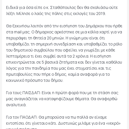
Ειδικά για όσα είπε ο κ. Σταθόπουλος δεν θα σχολιάσω ούτε
λέξη. Μίλησε ο λαός της πόλης στις εκλογές του 2019.
Θα ξεκινήσω λοιπόν από την εισήγηση του Δημάρχου που ήρθε
στα mail μας. Ο δήμαρχος αρκέστηκε σε μια κόλλα χαρτί για να
περιγράψει τη θητεία 20 μηνών. Η γνώμη μου είναι ότι
υποβαθμίζει τη σημερινή συνεδρίαση και υποβαθμίζει το ρόλο
του δημοτικού συμβούλου που οφείλει να γνωρίζει με κάθε
λεπτομέρεια τι έχει συμβεί αυτά τα 2 χρόνια. Η εισήγηση
επικεντρώνεται σε 5 βασικά ζητήματα και δεν γίνεται καθόλου
λόγος για την πανδημία που μας έχει στιγματίσει και τις
πρωτοβουλίες που πήρε ο δήμος, καμία αναφορά για το
κοινωνικό πρόσωπο του δήμου.
Για τους ΠΑΙΣΔΑΠ: Είναι η πρώτη φορά που με τη στάση σας
μας αναγκάζεται να καταψηφίζουμε θέματα. Θα αναφερθώ
αναλυτικά.
Για τον ΠΑΟΔΑΠ: Θα μπορούσα να πω πολλά αν είχαμε
εντοπίσει ότι γίνεταιο κάτι. Δυστυχώς μιλάμε για ένα «νεκρό»