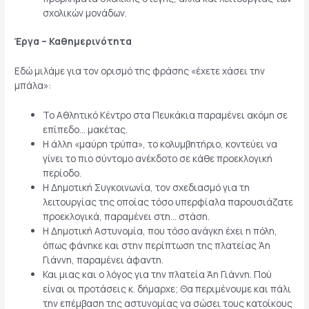
σχολικών μονάδων.
Έργα – Καθημερινότητα
Εδώ μιλάμε για τον ορισμό της φράσης «έχετε χάσει την
μπάλα»:
Το Αθλητικό Κέντρο στα Πευκάκια παραμένει ακόμη σε
επίπεδο… μακέτας.
Η άλλη «μαύρη τρύπα», το κολυμβητήριο, κοντεύει να
γίνει το πιο σύντομο ανέκδοτο σε κάθε προεκλογική
περίοδο.
Η Δημοτική Συγκοινωνία, τον σχεδιασμό για τη
λειτουργίας της οποίας τόσο υπερφίαλα παρουσιάζατε
προεκλογικά, παραμένει στη… στάση.
Η Δημοτική Αστυνομία, που τόσο ανάγκη έχει η πόλη,
όπως φάνηκε και στην περίπτωση της πλατείας Άη
Γιάννη, παραμένει άφαντη.
Και μιας και ο λόγος για την πλατεία Άη Γιάννη. Πού
είναι οι προτάσεις κ. δήμαρχε; Θα περιμένουμε και πάλι
την επέμβαση της αστυνομίας να σώσει τους κατοίκους