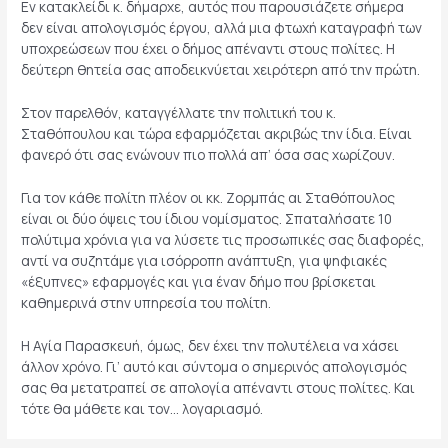
Εν κατακλείδι κ. δήμαρχε, αυτός που παρουσιάζετε σήμερα
δεν είναι απολογισμός έργου, αλλά μια φτωχή καταγραφή των
υποχρεώσεων που έχει ο δήμος απέναντι στους πολίτες. Η
δεύτερη θητεία σας αποδεικνύεται χειρότερη από την πρώτη.
Στον παρελθόν, καταγγέλλατε την πολιτική του κ.
Σταθόπουλου και τώρα εφαρμόζεται ακριβώς την ίδια. Είναι
φανερό ότι σας ενώνουν πιο πολλά απ’ όσα σας χωρίζουν.
Για τον κάθε πολίτη πλέον οι κκ. Ζορμπάς αι Σταθόπουλος
είναι οι δύο όψεις του ίδιου νομίσματος. Σπαταλήσατε 10
πολύτιμα χρόνια για να λύσετε τις προσωπικές σας διαφορές,
αντί να συζητάμε για ισόρροπη ανάπτυξη, για ψηφιακές
«έξυπνες» εφαρμογές και για έναν δήμο που βρίσκεται
καθημερινά στην υπηρεσία του πολίτη.
Η Αγία Παρασκευή, όμως, δεν έχει την πολυτέλεια να χάσει
άλλον χρόνο. Γι’ αυτό και σύντομα ο σημερινός απολογισμός
σας θα μετατραπεί σε απολογία απέναντι στους πολίτες. Και
τότε θα μάθετε και τον… λογαριασμό.