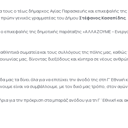
α τους ο τέως δήμαρχος Αγίας Παρασκευής και επικεφαλής της
ο πρώην γενικός γραμματέας του Δήμου
Στέφανος Κασαπίδης
.
, ο επικεφαλής της δημοτικής παράταξης «ΑΛΛΑΖΟΥΜΕ – Ενεργοί
α αθλητικά σωματεία και τους συλλόγους της πόλης μας, καθώ
 κοινωνίας μας, δίνοντας διεξόδους και κίνητρα σε νέους ανθ
 μας τα δίνει όλα για να επιτύχει την άνοδό της στη Γ’ Εθνικ
νουμε είναι να συμβάλλουμε, με τον δικό μας τρόπο, στον αγών
ια για την πρόκριση στα μπαράζ ανόδου για τη Γ΄Εθνική και α