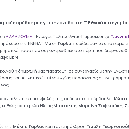
αιρικής ομάδας μας
για την άνοδο στη Γ’ Εθνική κατηγορία
ς «
ΑΛΛΑΖΟΥΜΕ
– Ενεργοί Πολίτες Αγίας Παρασκευής»
Γιάννης
ν πρόεδρο της ΕΝΕΒΑΠ
Μάκη Τάρλα
, παρέδωσαν το απόγευμα τη
χρηματικό ποσό που συγκεντρώθηκε στο πάρτι που διοργανώθη
αφέ Libre.
 κοινού η δημοτική μας παράταξη, σε συνεργασία με την Ένωσ
έρους του Αθλητικού Ομίλου Αγίας Παρασκευής ο Γεν. Γραμματέ
υλος
.
σαν, πλην του επικεφαλής της, οι δημοτικοί σύμβουλοι
Κώστα
ς
, καθώς και τα μέλη
Ηλίας Μπακόλας
,
Μυρσίνη Ζαφειράκη
,
Ζ
ός της
Μάκης Τάρλας
και η αντιπρόεδρος
Γιούλη Γεωργοπού