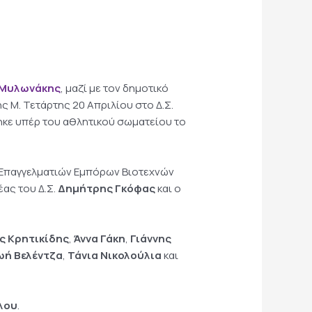
 Μυλωνάκης
, μαζί με τον δημοτικό
ς Μ. Τετάρτης 20 Απριλίου στο Δ.Σ.
κε υπέρ του αθλητικού σωματείου το
η Επαγγελματιών Εμπόρων Βιοτεχνών
ας του Δ.Σ.
Δημήτρης Γκόφας
και ο
ς Κρητικίδης
,
Άννα Γάκη
,
Γιάννης
ωή Βελέντζα
,
Τάνια Νικολούλια
και
λου
.