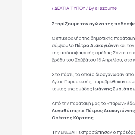
/
ΔΕΛΤΙΑ ΤΥΠΟΥ
/ By
allazoume
Στηρίζουμε τον αγώνα της ποδοσφ
Ο επικεφαλής της δημοτικής παράταξη
σύμβουλο
Πέτρο Διακογιάννη
και το
της ποδοσφαιρικής ομάδας Σάντα το 
βράδυ του Σαββάτου 16 Απριλίου, στο κ
Στο πάρτι, το οποίο διοργάνωσαν από
Αγίας Παρασκευής, παραβρέθηκαν εκ μ
ταμίας της ομάδας
Ιωάννης Συριόπο
Από την παράταξή μας το «παρών» έδω
Λογοθέτης
και
Πέτρος Διακογιάννη
Ορέστης Κύρτσης
.
Την ΕΝΕΒΑΠ εκπροσώπησαν ο πρόεδρ