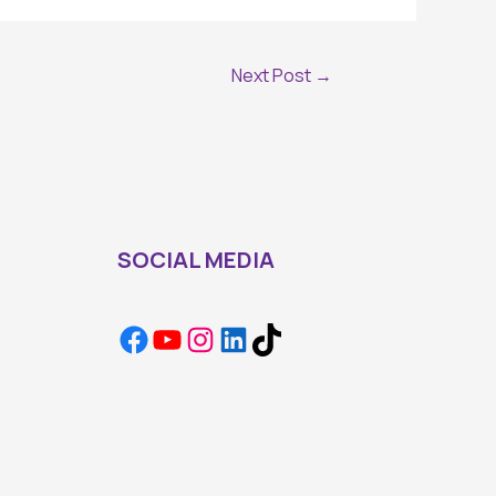
Next Post
→
SOCIAL MEDIA
Facebook
YouTube
Instagram
LinkedIn
TikTok