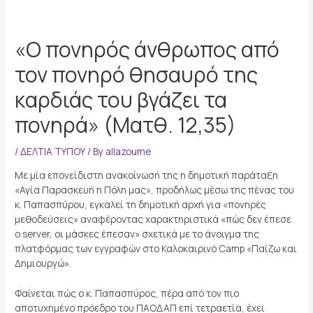
«Ο πονηρός άνθρωπος από
τον πονηρό θησαυρό της
καρδιάς του βγάζει τα
πονηρά» (Ματθ. 12,35)
/
ΔΕΛΤΙΑ ΤΥΠΟΥ
/ By
allazoume
Με μία επονείδιστη ανακοίνωσή της η δημοτική παράταξη
«Αγία Παρασκευή η Πόλη μας», προδήλως μέσω της πένας του
κ. Παπασπύρου, εγκαλεί τη δημοτική αρχή για «πονηρές
μεθοδεύσεις» αναφέροντας χαρακτηριστικά «πώς δεν έπεσε
ο server, οι μάσκες έπεσαν» σχετικά με το άνοιγμα της
πλατφόρμας των εγγραφών στο Καλοκαιρινό Camp «Παίζω και
Δημιουργώ».
Φαίνεται πώς ο κ. Παπασπύρος, πέρα από τον πιο
αποτυχημένο πρόεδρο του ΠΑΟΔΑΠ επί τετραετία, έχει