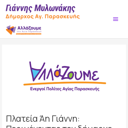
Skip
to
content
Main
Men
Πλατεία Άη Γιάννη: