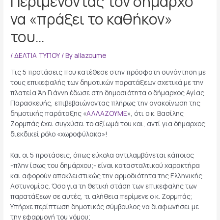
Περιμένοντας τον δήμαρχο
να «πράξει το καθήκον»
του…
/
ΔΕΛΤΙΑ ΤΥΠΟΥ
/ By
allazoume
Τις 5 προτάσεις που κατέθεσε στην πρόσφατη συνάντηση με
τους επικεφαλής των δημοτικών παρατάξεων σχετικά με την
πλατεία Άη Γιάννη έδωσε στη δημοσιότητα ο δήμαρχος Αγίας
Παρασκευής, επιβεβαιώνοντας πλήρως την ανακοίνωση της
δημοτικής παράταξης «
ΑΛΛΑΖΟΥΜΕ
», ότι ο κ. Βασίλης
Ζορμπάς έχει συγχύσει το αξίωμά του και, αντί για δήμαρχος,
διεκδικεί ρόλο «χωροφύλακα»!
Και οι 5 προτάσεις, όπως εύκολα αντιλαμβάνεται κάποιος
-πλην ίσως του δημάρχου;- είναι κατασταλτικού χαρακτήρα
και αφορούν αποκλειστικώς την αρμοδιότητα της Ελληνικής
Αστυνομίας. Όσο για τη θετική στάση των επικεφαλής των
παρατάξεων σε αυτές, τι αλήθεια περίμενε ο κ. Ζορμπάς;
Υπήρχε περίπτωση δημοτικός σύμβουλος να διαφωνήσει με
την εφαρμογή του νόμου;