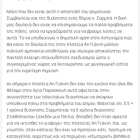
Μόνο που δεν είναι αυτή η αποστολή του Δημοτικού
Συμβουλίου και της διοίκησης ενός δήμου κ. Ζορμπά. Η δική
μας δουλειά δεν είναι να επισημαίνουμε τα πολλά προβλήματα
της πόλης, αλλά να εργαζόμαστε για να βρούμε λύσεις σε
αυτά. Το να υποδεικνύει η δημοτική αρχή στην Αστυνομία πώς
θα κάνει τη δουλειά της στην πλατεία Άη Γιάννη μάλλον
πολιτική αμηχανία υποδηλώνει και σίγουρα αποκαλύπτει την
παντελή έλλειψη οποιουδήποτε σχεδιασμού ώστε ο
συγκεκριμένος χώρος να λειτουργήσει ως ψυχαγωγική εστία
για την ευρύτερη περιοχή.
Αν σήμερα η πλατεία Άη Γιάννη δεν έχει την εικόνα που όλοι θα
θέλαμε στην Αγία Παρασκευή αυτό οφείλεται στην
ανικανότητα των τελευταίων διοικήσεων να σκύψουν
υπεύθυνα πάνω στα προβλήματα του Δήμου. Φαίνεται ότι 3,5 +
1 χρόνια διοίκησης Ζορμπά και τα 5 χρόνια διοίκησης
Σταθόπουλου (σχεδόν μια 10ετία, δηλαδή) δεν ήταν αρκετά
για να «κτισθεί το γιοφύρι» της πλατείας Άη Γιάννη. Και, ως
γνωστόν, όταν κάποιος δεν έχει να προτείνει κάτι, προτιμά να
καταγγέλλει αορίστως και να περιμένει «εξωτερική» βοήθεια