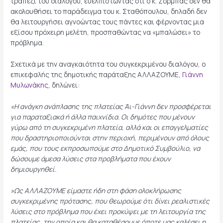
τραπέζι του διαλόγου, ευελπιστώντας ότι ο κ. Ζορμπάς δεν θα
ακολουθήσει το παράδειγμα του κ. Σταθόπουλου, δηλαδή δεν
θα λειτουργήσει αγνοώντας τους πάντες και φέρνοντας μια
εξίσου πρόχειρη μελέτη, προσπαθώντας να «μπαλώσει» το
πρόβλημα.
Σχετικά με την αναγκαιότητα του συγκεκριμένου διαλόγου, ο
επικεφαλής της δημοτικής παράταξης ΑΛΛΑΖΟΥΜΕ,
Γιάννη
Μυλωνάκης
, δηλώνει:
«Η ανάγκη ανάπλασης της πλατείας Άι-Γιάννη δεν προσφέρεται
για παραταξιακά ή άλλα παιχνίδια. Οι δημότες που μένουν
γύρω από τη συγκεκριμένη πλατεία, αλλά και οι επαγγελματίες
που δραστηριοποιούνται στην περιοχή, περιμένουν από όλους
εμάς, που τους εκπροσωπούμε στο Δημοτικό Συμβούλιο, να
δώσουμε άμεσα λύσεις στα προβλήματα που έχουν
δημιουργηθεί.
»Ως ΑΛΛΑΖΟΥΜΕ είμαστε ήδη στη φάση ολοκλήρωσης
συγκεκριμένης πρότασης, που θεωρούμε ότι δίνει ρεαλιστικές
λύσεις στο πρόβλημα που έχει προκύψει με τη λειτουργία της
πλατείας, την οποία και θα καταθέσουμε όποτε μας καλέσει η