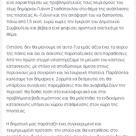
είχε χαρακτηρίσει ως προβληματικούς τους χειρισμούς του
τέως δημάρχου Γιάννη Σταθόπουλου στο θέμα της ανάπλασης
της πλατείας Άι-Γιάννη και την απόφασή του να δαπανήσει
πάνω από 1,5 εκατ. ευρώ χωρίς την έγκριση του Δημοτικού
Συμβουλίου και βέβαια είχε ψηφίσει αρνητικά σχετικά με το
θέμα.
Ωστόσο, δεν θα μείνουμε σε αυτό. Για εμάς αξία έχει το αύριο
της πόλης και όχι οι άσκοπες παραταξιακές αντιπαραθέσεις.
Από την πρώτη στιγμή υποστηρίξαμε τη μείωση του κόστους
κατασκευής, με στόχο να αποδώσουμε άμεσα στους
περίοικους μια σύγχρονη και λειτουργική πλατεία. Παράλληλα
καλέσαμε τον δήμαρχο κ. Ζορμπά να δεσμευτεί ότι θα
υπάρξουν συνολικές παρεμβάσεις που θα αναβαθμίζουν την
περιοχή, θα δοθεί λύση στο κυκλοφοριακό και στα
προβλήματα βαδισιμότητας και θα μελετηθεί το ενδεχόμενο
κατασκευής υπόγειου χώρου στάθμευσης στον χώρο της
πλατείας.
Η δημοτική μας παράταξη έχει συγκεκριμένη και
τεκμηριωμένη πρόταση, την οποία και θα καταθέσει στο