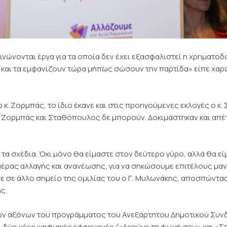
ινώνονται έργα για τα οποία δεν έχει εξασφαλιστεί η χρηματοδ
” και τα εμφανίζουν τώρα μήπως σώσουν την παρτίδα» είπε χαρ
 ο κ. Ζορμπάς, το ίδιο έκανε και στις προηγούμενες εκλογές ο κ
 Ζορμπάς και Σταθόπουλος δε μπορούν. Δοκιμάστηκαν και απέτ
α σχέδια. Όχι μόνο θα είμαστε στον δεύτερο γύρο, αλλά θα είμ
αέρας αλλαγής και ανανέωσης, για να σηκώσουμε επιτέλους μαν
πε σε άλλο σημείο της ομιλίας του ο Γ. Μυλωνάκης, αποσπώντας
ς.
ν αξόνων του προγράμματος του Ανεξάρτητου Δημοτικού Συνδ
 δύο νέες ψηφιακές εφαρμογές («Ακούμε τη φωνή σου» και «Στ