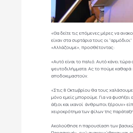
«Θα δείτε τις επόμενες μέρες να ανακο
είχαν στα συρτάρια τους οι “αρμόδιοι
«Αλλάζουμε», προσθέτοντας:
«Αυτό είναι το παλιό. Αυτό κάνει τώρα
ψευτοδιλήμματα. Ας το πούμε καθαρά:
αποδοκιμαστούν.
«Στις 8 Οκτωβρίου θα τους χαλάσουμε τ
μόνο εμείς μπορούμε. Για να φυσήξει 
άξιοι και ικανοί άνθρωποι ξέρουν» εί
χειροκρότημα των φίλων της παράταξη
Ακολούθησε η παρουσίαση των βασικώ
Παρασκευή», ενώ ανακοινώθηκαν και οι