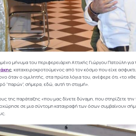
ένο μήνυμα του περιφερειάρχη Αττικής Γιώργου Πατούλη για τ
άκη
ς
, καταχειροκροτούμενος από τον κόσμο που είχε ασφυκτι
νο όταν ο ομιλητής, στα πρώτα λόγια του, ανέφερε ότι «το χθες
ρό “παρών”, σήμερα, εδώ, αυτή τη στιγμή».
ους της παράταξης «που μας δίνετε δύναμη, που στηρίζετε τη
οχώρησε σε μια σύντομη καταγραφή των όσων συμβαίνουν σήμε
υς.