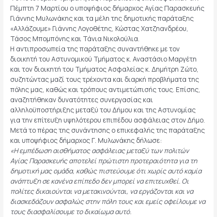
Πέμπτη 7 Μαρτίου ο υποψήφιος δήμαρχος Αγίας Παρασκευής
Γιάννης Μυλωνάκης και τα μέλη της δημοτικής παράταξης
«Αλλάζουμε» Γιάννης Λογοθέτης, Κώστας Χατζηανδρέου,
Τάσος Μπομπόνης και Τάνια Νικολούλια.
Η αντιπροσωπεία της παράταξης συναντήθηκε με τον
διοικητή του Αστυνομικού Τμήματος κ. Αναστάσιο Μαργέτη
και τον διοικητή του Τμήματος Ασφαλείας κ. Δημήτρη Ζώτο,
συζητώντας μαζί τους τρέχοντα και διαρκή προβλήματα της
πόλης μας, καθώς και τρόπους αντιμετώπισής τους. Επίσης,
αναζητήθηκαν δυνατότητες συνεργασίας και
αλληλοϋποστήριξης μεταξύ του Δήμου και της Αστυνομίας
για την επίτευξη υψηλότερου επιπέδου ασφάλειας στον Δήμο.
Μετά το πέρας της συνάντησης ο επικεφαλής της παράταξης
και υποψήφιος δήμαρχος Γ. Μυλωνάκης δήλωσε:
«Η εμπέδωση αισθήματος ασφάλειας μεταξύ των πολιτών
Αγίας Παρασκευής αποτελεί πρώτιστη προτεραιότητα για τη
δημοτική μας ομάδα, καθώς πιστεύουμε ότι χωρίς αυτό καμία
ανάπτυξη σε κανένα επίπεδο δεν μπορεί να επιτευχθεί. Οι
πολίτες δικαιούνται να μετακινούνται, να εργάζονται και να
διασκεδάζουν ασφαλώς στην πόλη τους και εμείς οφείλουμε να
τους διασφαλίσουμε το δικαίωμα αυτό.