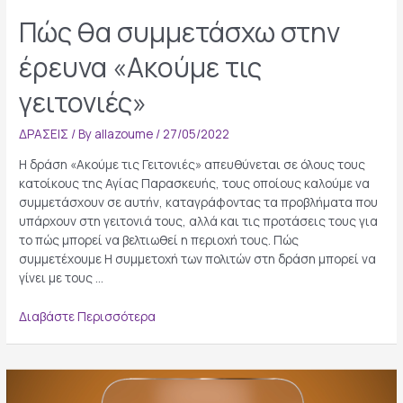
Πώς θα συμμετάσχω στην
έρευνα «Ακούμε τις
γειτονιές»
ΔΡΑΣΕΙΣ
/ By
allazoume
/
27/05/2022
Η δράση «Ακούμε τις Γειτονιές» απευθύνεται σε όλους τους
κατοίκους της Αγίας Παρασκευής, τους οποίους καλούμε να
συμμετάσχουν σε αυτήν, καταγράφοντας τα προβλήματα που
υπάρχουν στη γειτονιά τους, αλλά και τις προτάσεις τους για
το πώς μπορεί να βελτιωθεί η περιοχή τους. Πώς
συμμετέχουμε Η συμμετοχή των πολιτών στη δράση μπορεί να
γίνει με τους …
Πώς
Διαβάστε Περισσότερα
θα
συμμετάσχω
στην
έρευνα