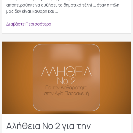
αποπειράθηκε να αυξήσει τα δημοτικά τέλη! … όταν η πόλη
μας δεν είναι καθαρή και …
Αλήθεια
Διαβάστε Περισσότερα
Νο
3
για
την
καθαριότητα
στην
Αγία
Παρασκευή
Αλήθεια Νο 2 για την