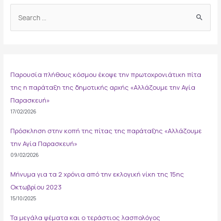
S
e
a
r
c
Παρουσία πλήθους κόσμου έκοψε την πρωτοχρονιάτικη πίτα
h
της η παράταξη της δημοτικής αρχής «Αλλάζουμε την Αγία
f
Παρασκευή»
o
17/02/2026
r
:
Πρόσκληση στην κοπή της πίτας της παράταξης «Αλλάζουμε
την Αγία Παρασκευή»
09/02/2026
Μήνυμα για τα 2 χρόνια από την εκλογική νίκη της 15ης
Οκτωβρίου 2023
15/10/2025
Τα μεγάλα ψέματα και ο τεράστιος λασπολόγος