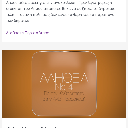
Δήμου αδιαφορεί για την ανακύκλωση; Πριν λίγες μέρες η
διοίκηση του Δήμου αποπειράθηκε να αυξήσει τα δημοτικά
τέλη! … όταν η πόλη μας δεν είναι καθαρή και τα παράπονα
των δημοτών …
Αλήθεια
Διαβάστε Περισσότερα
Νο
5
για
την
καθαριότητα
στην
Αγία
Παρασκευή