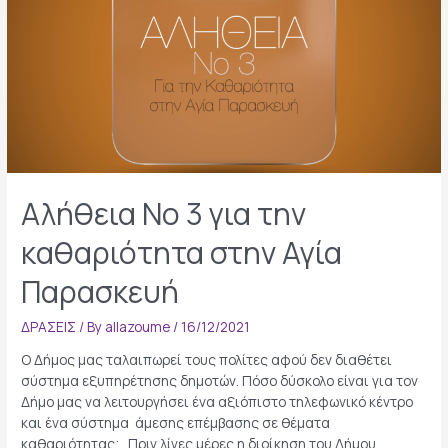
Αγία
Παρασκευή
Αλήθεια Νο 3 για την
καθαριότητα στην Αγία
Παρασκευή
ΔΡΑΣΕΙΣ
/ By
allazoume
/
16/12/2021
Ο Δήμος μας ταλαιπωρεί τους πολίτες αφού δεν διαθέτει
σύστημα εξυπηρέτησης δημοτών. Πόσο δύσκολο είναι για τον
Δήμο μας να λειτουργήσει ένα αξιόπιστο τηλεφωνικό κέντρο
και ένα σύστημα άμεσης επέμβασης σε θέματα
καθαριότητας; Πριν λίγες μέρες η διοίκηση του Δήμου