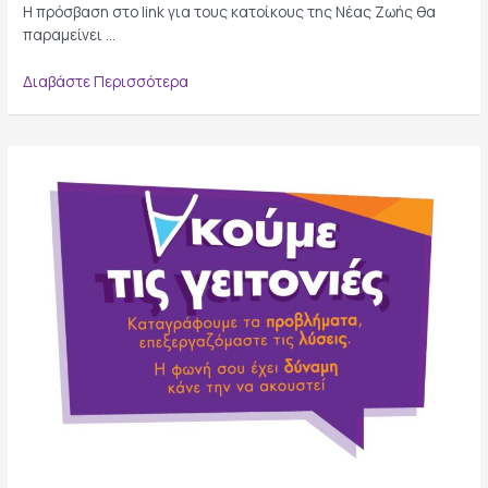
Η πρόσβαση στο link για τους κατοίκους της Νέας Ζωής θα
παραμείνει …
Ξεκινά
Διαβάστε Περισσότερα
ο
νέος
γύρος
της
δράσης
«Ακούμε
τις
γειτονιές»
με
τις
περιοχές
Νέα
Ζωή
και
Τσακός