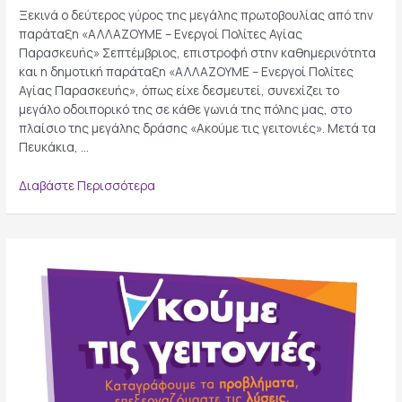
Ξεκινά ο δεύτερος γύρος της μεγάλης πρωτοβουλίας από την
παράταξη «ΑΛΛΑΖΟΥΜΕ – Ενεργοί Πολίτες Αγίας
Παρασκευής» Σεπτέμβριος, επιστροφή στην καθημερινότητα
και η δημοτική παράταξη «ΑΛΛΑΖΟΥΜΕ – Ενεργοί Πολίτες
Αγίας Παρασκευής», όπως είχε δεσμευτεί, συνεχίζει το
μεγάλο οδοιπορικό της σε κάθε γωνιά της πόλης μας, στο
πλαίσιο της μεγάλης δράσης «Ακούμε τις γειτονιές». Μετά τα
Πευκάκια, …
Η
Διαβάστε Περισσότερα
δράση
«Ακούμε
τις
γειτονιές»
κάνει…
στάση
Κοντόπευκο
–
Παράδεισο