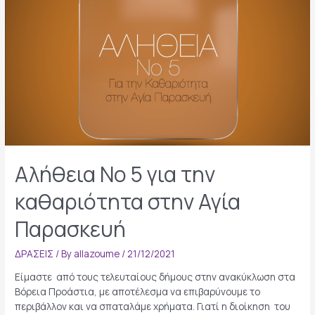
«Ακούμε
τις
γειτονιές»
Αλήθεια Νο 5 για την
καθαριότητα στην Αγία
Παρασκευή
ΔΡΑΣΕΙΣ
/ By
allazoume
/
21/12/2021
Είμαστε από τους τελευταίους δήμους στην ανακύκλωση στα
Βόρεια Προάστια, με αποτέλεσμα να επιβαρύνουμε το
περιβάλλον και να σπαταλάμε χρήματα. Γιατί η διοίκηση του