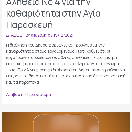
Αλήθεια Νο 4 για την
καθαριότητα στην Αγία
Παρασκευή
ΔΡΑΣΕΙΣ
/ By
allazoume
/
19/12/2021
Η διοίκηση του Δήμου φορτώνει τα προβλήματα της
καθαριότητας στους εργαζόμενους. Γιατί κρύβει ότι οι
εργαζόμενοι δουλεύουν σε άθλιες συνθήκες, χωρίς μέτρα
ατομικής προστασίας και χωρίς να πληρώνονται στην ώρα
τους; Πριν λίγες μέρες η διοίκηση του Δήμου αποπειράθηκε να
αυξήσει τα δημοτικά τέλη! … όταν η πόλη μας δεν είναι καθαρή
και τα παράπονα …
Αλήθεια
Διαβάστε Περισσότερα
Νο
4
για
την
καθαριότητα
στην