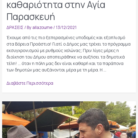
καθαριότητα στην Αγία
Παρασκευή
ΔΡΑΣΕΙΣ
/ By
allazoume
/
13/12/2021
Έχουμε από τις πιο ξεπερασμένες υποδομές και εξοπλισμό
στα Βόρεια Προάστια! Γιατί ο Δήμος μας τρέχει το πρόγραμμα
εκσυγχρονισμού με ρυθμούς χελώνας; Πριν λίγες μέρες η
διοίκηση του Δήμου αποπειράθηκε να αυξήσει τα δημοτικά
τέλη! … όταν η πόλη μας δεν είναι καθαρή και τα παράπονα
των δημοτών μας αυξάνονται μέρα με τη μέρα. Η …
Αλήθεια
Διαβάστε Περισσότερα
Νο
2
για
την
καθαριότητα
στην
Αγία
Παρασκευή