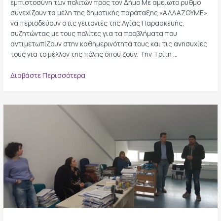
εμπιστοσύνη των πολιτών προς τον Δήμο Με αμείωτο ρυθμό
συνεχίζουν τα μέλη της δημοτικής παράταξης «ΑΛΛΑΖΟΥΜΕ»
να περιοδεύουν στις γειτονιές της Αγίας Παρασκευής,
συζητώντας με τους πολίτες για τα προβλήματα που
αντιμετωπίζουν στην καθημερινότητά τους και τις ανησυχίες
τους για το μέλλον της πόλης όπου ζουν. Την Τρίτη …
Περιοδείες
Διαβάστε Περισσότερα
των
«ΑΛΛΑΖΟΥΜΕ»
στη
λαϊκή
αγορά
Κοντοπεύκου
και
στα
καταστήματα
της
Νέας
Ζωής