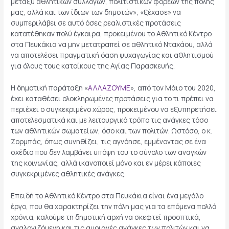
μεταξύ αθλητικών συλλόγων, πολιτιστικών φορέων της πόλης
μας, αλλά και των ίδιων των δημοτών», «ξέχασε» να
συμπεριλάβει σε αυτό όσες ρεαλιστικές προτάσεις
κατατέθηκαν πολύ έγκαιρα, προκειμένου το Αθλητικό Κέντρο
στα Πευκάκια να μην μετατραπεί σε αθλητικό Νταχάου, αλλά
να αποτελέσει πραγματική όαση ψυχαγωγίας και αθλητισμού
για όλους τους κατοίκους της Αγίας Παρασκευής.
Η δημοτική παράταξη «
ΑΛΛΑΖΟΥΜΕ
», από τον Μάιο του 2020,
έχει καταθέσει ολοκληρωμένες προτάσεις για το τι πρέπει να
περιέχει ο συγκεκριμένο χώρος, προκειμένου να εξυπηρετήσει
αποτελεσματικά και με λειτουργικό τρόπο τις ανάγκες τόσο
των αθλητικών σωματείων, όσο και των πολιτών. Ωστόσο, ο κ.
Ζορμπάς, όπως συνηθίζει, τις αγνόησε, εμμένοντας σε ένα
σχέδιο που δεν λαμβάνει υπόψη του το σύνολο των αναγκών
της κοινωνίας, αλλά ικανοποιεί μόνο και εν μέρει κάποιες
συγκεκριμένες αθλητικές ανάγκες.
Επειδή το Αθλητικό Κέντρο στα Πευκάκια είναι ένα μεγάλο
έργο, που θα χαρακτηρίζει την πόλη μας για τα επόμενα πολλά
χρόνια, καλούμε τη δημοτική αρχή να σκεφτεί προοπτικά,
αναλογιζόμενη και τις αυριανές ανάγκες των πολιτών και να