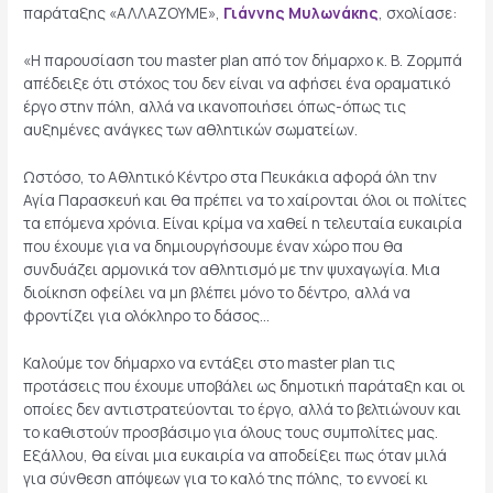
παράταξης «ΑΛΛΑΖΟΥΜΕ»,
Γιάννης Μυλωνάκης
, σχολίασε:
«Η παρουσίαση του master plan από τον δήμαρχο κ. Β. Ζορμπά
απέδειξε ότι στόχος του δεν είναι να αφήσει ένα οραματικό
έργο στην πόλη, αλλά να ικανοποιήσει όπως-όπως τις
αυξημένες ανάγκες των αθλητικών σωματείων.
Ωστόσο, το Αθλητικό Κέντρο στα Πευκάκια αφορά όλη την
Αγία Παρασκευή και θα πρέπει να το χαίρονται όλοι οι πολίτες
τα επόμενα χρόνια. Είναι κρίμα να χαθεί η τελευταία ευκαιρία
που έχουμε για να δημιουργήσουμε έναν χώρο που θα
συνδυάζει αρμονικά τον αθλητισμό με την ψυχαγωγία. Μια
διοίκηση οφείλει να μη βλέπει μόνο το δέντρο, αλλά να
φροντίζει για ολόκληρο το δάσος…
Καλούμε τον δήμαρχο να εντάξει στο master plan τις
προτάσεις που έχουμε υποβάλει ως δημοτική παράταξη και οι
οποίες δεν αντιστρατεύονται το έργο, αλλά το βελτιώνουν και
το καθιστούν προσβάσιμο για όλους τους συμπολίτες μας.
Εξάλλου, θα είναι μια ευκαιρία να αποδείξει πως όταν μιλά
για σύνθεση απόψεων για το καλό της πόλης, το εννοεί κι