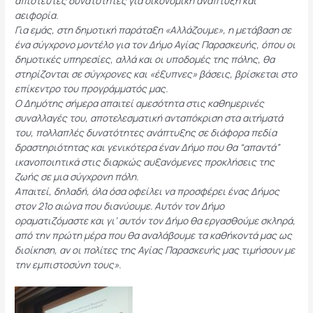
απίστευτες δυνατότητες για οικονομική ανάπτυξη και
αειφορία.
Για εμάς, στη δημοτική παράταξη «Αλλάζουμε», η μετάβαση σε
ένα σύγχρονο μοντέλο για τον Δήμο Αγίας Παρασκευής, όπου οι
δημοτικές υπηρεσίες, αλλά και οι υποδομές της πόλης, θα
στηρίζονται σε σύγχρονες και «έξυπνες» βάσεις, βρίσκεται στο
επίκεντρο του προγράμματός μας.
Ο Δημότης σήμερα απαιτεί αμεσότητα στις καθημερινές
συναλλαγές του, αποτελεσματική ανταπόκριση στα αιτήματά
του, πολλαπλές δυνατότητες ανάπτυξης σε διάφορα πεδία
δραστηριότητας και γενικότερα έναν Δήμο που θα “απαντά”
ικανοποιητικά στις διαρκώς αυξανόμενες προκλήσεις της
ζωής σε μια σύγχρονη πόλη.
Απαιτεί, δηλαδή, όλα όσα οφείλει να προσφέρει ένας Δήμος
στον 21ο αιώνα που διανύουμε. Αυτόν τον Δήμο
οραματιζόμαστε και γι’ αυτόν τον Δήμο θα εργασθούμε σκληρά,
από την πρώτη μέρα που θα αναλάβουμε τα καθήκοντά μας ως
διοίκηση, αν οι πολίτες της Αγίας Παρασκευής μας τιμήσουν με
την εμπιστοσύνη τους».