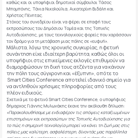
καθώς και οι υποψήφιοι δημοτικοί σύμβουλοι Τάσος
Μπομπόνης, Τάνια Νικολούλια, Αικατερίνη Βιδάλη και
Χρήστος Πένητας.
Στόχος του συνεδρίου είναι να φέρει σε επαφή τους
εκπροσώπους του Δημόσιου Τομέα και της Τοπικής
Αυτοδιοίκησης, με τους τεχνολογικούς φορείς που χαράσσουν
τον δρόμο για τη μετάβαση μιας πόλης σε «ευφυή».
Μάλιστα, λόγω της χρονικής συγκυρίας, η φετινή
συνάντηση είχε ιδιαίτερη βαρύτητα, καθώς όλοι οι
υποψήφιοι στις επικείμενες εκλογές επιθυμούν να
διαμορφώσουν τη δική τους ατζέντα για να κάνουν
την πόλη τους σύγχρονη και «έξυπνη», οπότε το
Smart Cities Conference αποτελεί ιδανικό σημείο για
να αντληθούν χρήσιμες πληροφορίες από τους
πλέον ειδικούς.
Σχετικά με το φετινό Smart Cities Conference, ο υποψήφιος
δήμαρχος Γιάννης Μυλωνάκης έκανε την ακόλουθη δήλωση:
«Παρακολουθήσαμε με ενδιαφέρον τις απόψεις καταξιωμένων
επιστημόνων και εκπροσώπων της Τοπικής Αυτοδιοίκησης για
το πώς η σημερινή τεχνολογία μπορεί να κάνει τη ζωή μας στις
πόλεις μας καλύτερη, ασφαλέστερη, δίνοντάς μας παράλληλα