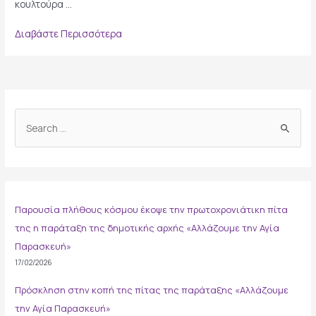
κουλτούρα …
Γ.Μυλωνάκης:
Διαβάστε Περισσότερα
«Καταδικάζουμε
απερίφραστα
την
επίθεση
στα
S
γραφεία
e
της
Ν.Δ.
a
στην
r
Αγία
c
Παρασκευή»
Παρουσία πλήθους κόσμου έκοψε την πρωτοχρονιάτικη πίτα
h
της η παράταξη της δημοτικής αρχής «Αλλάζουμε την Αγία
f
Παρασκευή»
o
17/02/2026
r
:
Πρόσκληση στην κοπή της πίτας της παράταξης «Αλλάζουμε
την Αγία Παρασκευή»