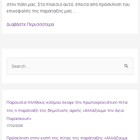
στην πόλη μας. Στο πλαίσιο αυτό, έπειτα από πρόσκληση του
επικεφαλής της παράταξης μας …
Οι
Διαβάστε Περισσότερα
«ΑΛΛΑΖΟΥΜΕ»
συζητούν
με
τους
επαγγελματίες
S
της
e
Αγίας
Παρασκευής
a
r
c
Παρουσία πλήθους κόσμου έκοψε την πρωτοχρονιάτικη πίτα
h
της η παράταξη της δημοτικής αρχής «Αλλάζουμε την Αγία
f
Παρασκευή»
o
17/02/2026
r
:
Πρόσκληση στην κοπή της πίτας της παράταξης «Αλλάζουμε