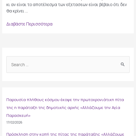
κι αν είναι το αποτέλεσμα των εξετασεων είναι βέβαιο ότι δεν
θα κρίνει …
Καλή
Διαβάστε Περισσότερα
Επιτυχία!
S
e
a
r
c
Παρουσία πλήθους κόσμου έκοψε την πρωτοχρονιάτικη πίτα
h
της η παράταξη της δημοτικής αρχής «Αλλάζουμε την Αγία
f
Παρασκευή»
o
17/02/2026
r
:
Πρόσκληση στην κοπή της πίτας της παράταξης «Αλλάζουμε